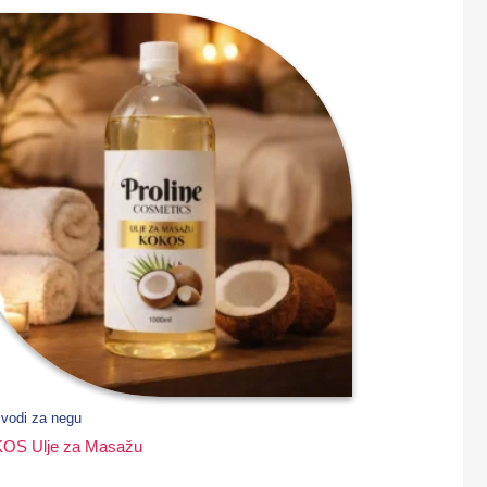
zvodi za negu
OS Ulje za Masažu