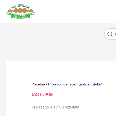
Pređi
na
sadržaj
Početna
/ Proizvod označen „anticelulitulje“
anticelulitulje
Prikazano je svih 3 rezultata