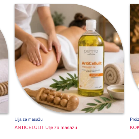
Ulja za masažu
Proi
ANTICELULIT Ulje za masažu
KOK