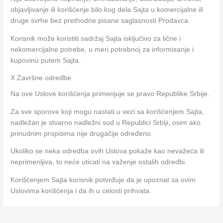
objavljivanje ili korišćenje bilo kog dela Sajta u komercijalne ili
druge svrhe bez prethodne pisane saglasnosti Prodavca.
Korisnik može koristiti sadržaj Sajta isključivo za lične i
nekomercijalne potrebe, u meri potrebnoj za informisanje i
kupovinu putem Sajta.
X Završne odredbe
Na ove Uslove korišćenja primenjuje se pravo Republike Srbije.
Za sve sporove koji mogu nastati u vezi sa korišćenjem Sajta,
nadležan je stvarno nadležni sud u Republici Srbiji, osim ako
prinudnim propisima nije drugačije određeno.
Ukoliko se neka odredba ovih Uslova pokaže kao nevažeća ili
neprimenljiva, to neće uticati na važenje ostalih odredbi.
Korišćenjem Sajta korisnik potvrđuje da je upoznat sa ovim
Uslovima korišćenja i da ih u celosti prihvata.