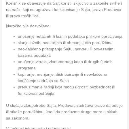
Korisnik se obavezuje da Sajt koristi isključivo u zakonite svrhe i
na način koji ne ugrožava funkcionisanje Sajta, prava Prodavca
ili prava trećih lica.
Naročito nije dozvoljeno:
unošenje netačnih ili lažnih podataka prilikom poručivanja
slanje lažnih, neozbiljnih ili obmanjujućih porudžbina
neovlašćeno pristupanje Sajtu, serveru ili povezanim
bazama podataka
unošenje virusa, zlonamernog koda ili drugih štetnih
programa
kopiranje, menjanje, distribuiranje ili neovlašćeno
korišćenje sadržaja sa Sajta
preduzimanje radnji koje mogu ugroziti bezbednost ili
funkcionalnost Sajta
U slučaju zloupotrebe Sajta, Prodavac zadržava pravo da odbije
ili otkaže porudžbinu, kao i da preduzme druge mere u skladu
sa zakonom.
V Tačnost informacija i odgovornost