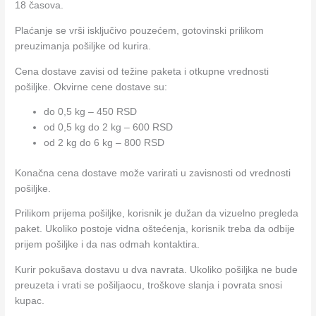
18 časova.
Plaćanje se vrši isključivo pouzećem, gotovinski prilikom
preuzimanja pošiljke od kurira.
Cena dostave zavisi od težine paketa i otkupne vrednosti
pošiljke. Okvirne cene dostave su:
do 0,5 kg – 450 RSD
od 0,5 kg do 2 kg – 600 RSD
od 2 kg do 6 kg – 800 RSD
Konačna cena dostave može varirati u zavisnosti od vrednosti
pošiljke.
Prilikom prijema pošiljke, korisnik je dužan da vizuelno pregleda
paket. Ukoliko postoje vidna oštećenja, korisnik treba da odbije
prijem pošiljke i da nas odmah kontaktira.
Kurir pokušava dostavu u dva navrata. Ukoliko pošiljka ne bude
preuzeta i vrati se pošiljaocu, troškove slanja i povrata snosi
kupac.