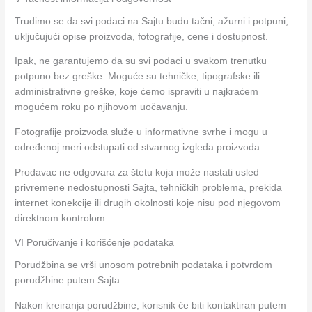
Trudimo se da svi podaci na Sajtu budu tačni, ažurni i potpuni,
uključujući opise proizvoda, fotografije, cene i dostupnost.
Ipak, ne garantujemo da su svi podaci u svakom trenutku
potpuno bez greške. Moguće su tehničke, tipografske ili
administrativne greške, koje ćemo ispraviti u najkraćem
mogućem roku po njihovom uočavanju.
Fotografije proizvoda služe u informativne svrhe i mogu u
određenoj meri odstupati od stvarnog izgleda proizvoda.
Prodavac ne odgovara za štetu koja može nastati usled
privremene nedostupnosti Sajta, tehničkih problema, prekida
internet konekcije ili drugih okolnosti koje nisu pod njegovom
direktnom kontrolom.
VI Poručivanje i korišćenje podataka
Porudžbina se vrši unosom potrebnih podataka i potvrdom
porudžbine putem Sajta.
Nakon kreiranja porudžbine, korisnik će biti kontaktiran putem