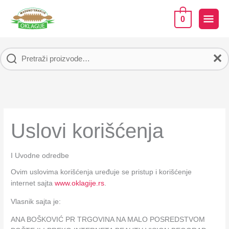
Pređi
na
GLA
0
sadržaj
IZB
✕
Uslovi korišćenja
I Uvodne odredbe
Ovim uslovima korišćenja uređuje se pristup i korišćenje
internet sajta
www.oklagije.rs
.
Vlasnik sajta je:
ANA BOŠKOVIĆ PR TRGOVINA NA MALO POSREDSTVOM