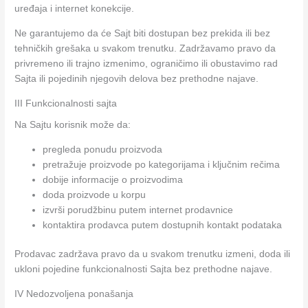
uređaja i internet konekcije.
Ne garantujemo da će Sajt biti dostupan bez prekida ili bez
tehničkih grešaka u svakom trenutku. Zadržavamo pravo da
privremeno ili trajno izmenimo, ograničimo ili obustavimo rad
Sajta ili pojedinih njegovih delova bez prethodne najave.
III Funkcionalnosti sajta
Na Sajtu korisnik može da:
pregleda ponudu proizvoda
pretražuje proizvode po kategorijama i ključnim rečima
dobije informacije o proizvodima
doda proizvode u korpu
izvrši porudžbinu putem internet prodavnice
kontaktira prodavca putem dostupnih kontakt podataka
Prodavac zadržava pravo da u svakom trenutku izmeni, doda ili
ukloni pojedine funkcionalnosti Sajta bez prethodne najave.
IV Nedozvoljena ponašanja