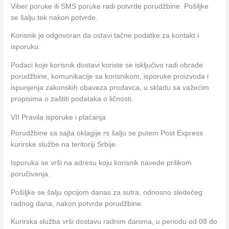
Viber poruke ili SMS poruke radi potvrde porudžbine. Pošiljke
se šalju tek nakon potvrde.
Korisnik je odgovoran da ostavi tačne podatke za kontakt i
isporuku.
Podaci koje korisnik dostavi koriste se isključivo radi obrade
porudžbine, komunikacije sa korisnikom, isporuke proizvoda i
ispunjenja zakonskih obaveza prodavca, u skladu sa važećim
propisima o zaštiti podataka o ličnosti.
VII Pravila isporuke i plaćanja
Porudžbine sa sajta oklagije.rs šalju se putem Post Express
kurirske službe na teritoriji Srbije.
Isporuka se vrši na adresu koju korisnik navede prilikom
poručivanja.
Pošiljke se šalju opcijom danas za sutra, odnosno sledećeg
radnog dana, nakon potvrde porudžbine.
Kurirska služba vrši dostavu radnim danima, u periodu od 08 do