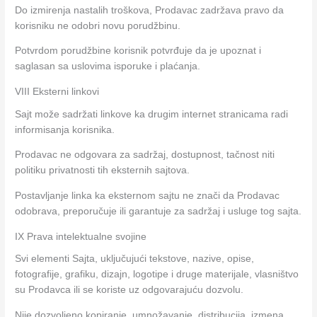
Do izmirenja nastalih troškova, Prodavac zadržava pravo da
korisniku ne odobri novu porudžbinu.
Potvrdom porudžbine korisnik potvrđuje da je upoznat i
saglasan sa uslovima isporuke i plaćanja.
VIII Eksterni linkovi
Sajt može sadržati linkove ka drugim internet stranicama radi
informisanja korisnika.
Prodavac ne odgovara za sadržaj, dostupnost, tačnost niti
politiku privatnosti tih eksternih sajtova.
Postavljanje linka ka eksternom sajtu ne znači da Prodavac
odobrava, preporučuje ili garantuje za sadržaj i usluge tog sajta.
IX Prava intelektualne svojine
Svi elementi Sajta, uključujući tekstove, nazive, opise,
fotografije, grafiku, dizajn, logotipe i druge materijale, vlasništvo
su Prodavca ili se koriste uz odgovarajuću dozvolu.
Nije dozvoljeno kopiranje, umnožavanje, distribucija, izmena,