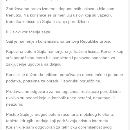
Zadržavamo pravo izmene i dopune ovih uslova u bilo kom
trenutku. Na korisnike se primenjuju uslovi koji su važeći u
trenutku korišćenja Sajta ili slanja porudžbine.
II Uslovi korišćenja sajta
Sajt je namenjen korisnicima na teritoriji Republike Srbije.
Kupovina putem Sajta namenjena je fizičkim licima. Korisnik koji
vrši porudžbinu mora biti punoletan i poslovno sposoban za
zaključenje ugovora na daljinu.
Korisnik je dužan da prilikom poručivanja unese tačne i potpune
podatke, potrebne za obradu i isporuku porudžbine.
Prodavac ne odgovara za nemogućnost realizacije porudžbine
ukoliko su podaci koje je korisnik uneo netačni, nepotpuni ili
neažurni.
Pristup Sajtu je moguć putem računara, mobilnog telefona,
tableta i drugih uređaja koji podržavaju pristup internetu.
Korisnik je sam odgovoran za tehničku opremljenost svog