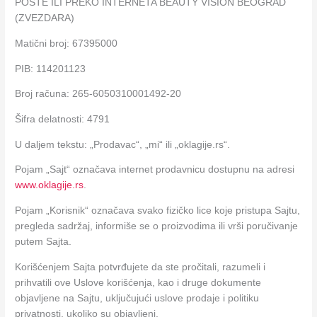
POŠTE ILI PREKO INTERNETA BEAUTY VISION BEOGRAD
(ZVEZDARA)
Matični broj: 67395000
PIB: 114201123
Broj računa: 265-6050310001492-20
Šifra delatnosti: 4791
U daljem tekstu: „Prodavac“, „mi“ ili „oklagije.rs“.
Pojam „Sajt“ označava internet prodavnicu dostupnu na adresi
www.oklagije.rs
.
Pojam „Korisnik“ označava svako fizičko lice koje pristupa Sajtu,
pregleda sadržaj, informiše se o proizvodima ili vrši poručivanje
putem Sajta.
Korišćenjem Sajta potvrđujete da ste pročitali, razumeli i
prihvatili ove Uslove korišćenja, kao i druge dokumente
objavljene na Sajtu, uključujući uslove prodaje i politiku
privatnosti, ukoliko su objavljeni.