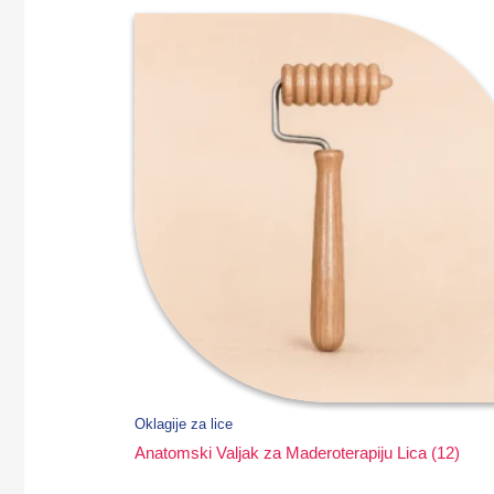
Oklagije za lice
Anatomski Valjak za Maderoterapiju Lica (12)