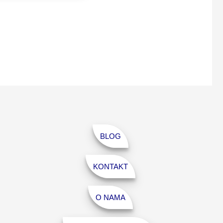
više
varijanti.
Opcije
mogu
biti
izabrane
na
stranici
proizvoda.
BLOG
KONTAKT
O NAMA