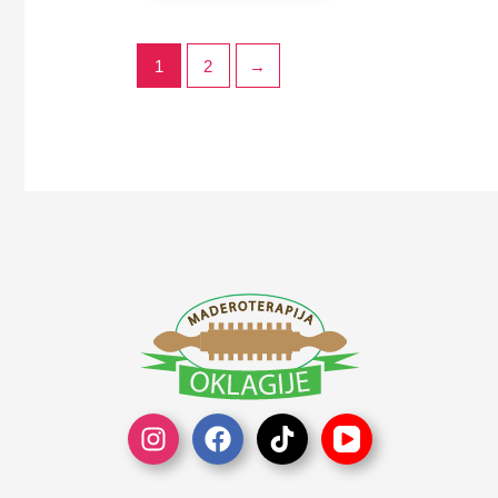
1
2
→