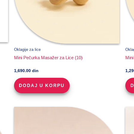
Oklagije za lice
Oklag
Mini Pečurka Masažer za Lice (10)
Mini
1,690.00
din
1,2
DODAJ U KORPU
D