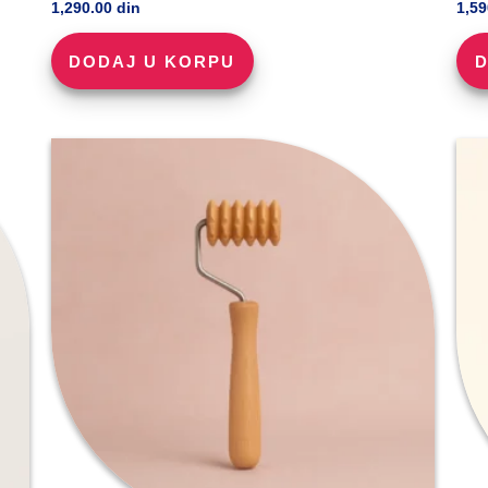
1,290.00
din
1,5
DODAJ U KORPU
D