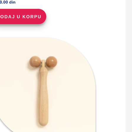
90.00
din
ODAJ U KORPU