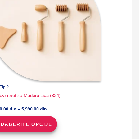
Tip 2
vni Set za Madero Lica (324)
Raspon
90.00
din
–
5,990.00
din
cena:
Ovaj
od
DABERITE OPCIJE
proizvod
1,290.00 din
do
ima
5,990.00 din