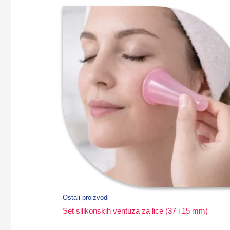
Ostali proizvodi
Set silikonskih ventuza za lice (37 i 15 mm)