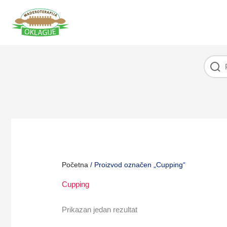
Pređi
na
sadržaj
Početna
/ Proizvod označen „Cupping“
Cupping
Prikazan jedan rezultat