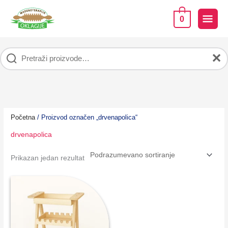
Pređi
na
GLA
0
sadržaj
IZB
✕
Početna
/ Proizvod označen „drvenapolica“
drvenapolica
Prikazan jedan rezultat