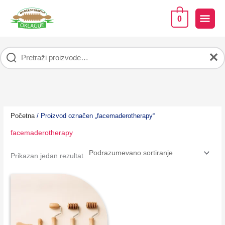
Pređi
na
GLA
0
sadržaj
IZB
✕
Početna
/ Proizvod označen „facemaderotherapy“
facemaderotherapy
Prikazan jedan rezultat