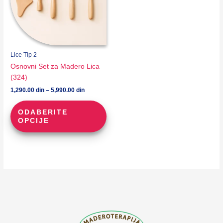
Lice Tip 2
Osnovni Set za Madero Lica
(324)
Raspon
1,290.00
din
–
5,990.00
din
cena:
Ovaj
od
ODABERITE
proizvod
1,290.00 din
OPCIJE
do
ima
5,990.00 din
više
varijanti.
Opcije
mogu
biti
izabrane
na
stranici
proizvoda.