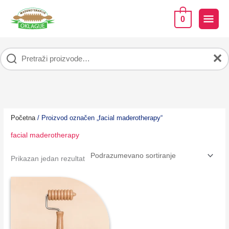
Pređi
na
GLA
0
sadržaj
IZB
✕
Početna
/ Proizvod označen „facial maderotherapy“
facial maderotherapy
Prikazan jedan rezultat