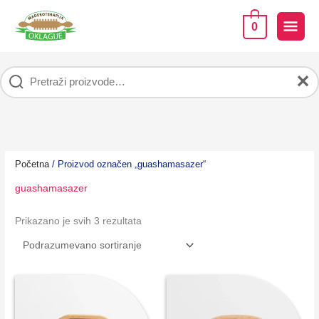
Pređi
na
GLA
0
sadržaj
IZB
✕
Početna
/ Proizvod označen „guashamasazer“
guashamasazer
Prikazano je svih 3 rezultata