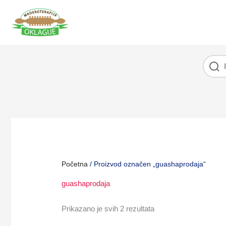
Pređi
na
sadržaj
Početna
/ Proizvod označen „guashaprodaja“
guashaprodaja
Prikazano je svih 2 rezultata