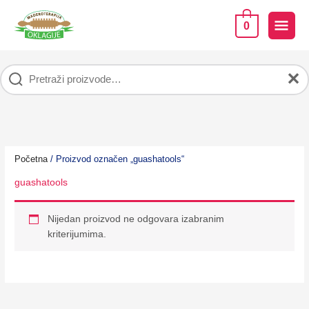
Pređi
na
GLA
0
sadržaj
IZB
✕
Početna
/ Proizvod označen „guashatools“
guashatools
Nijedan proizvod ne odgovara izabranim
kriterijumima.