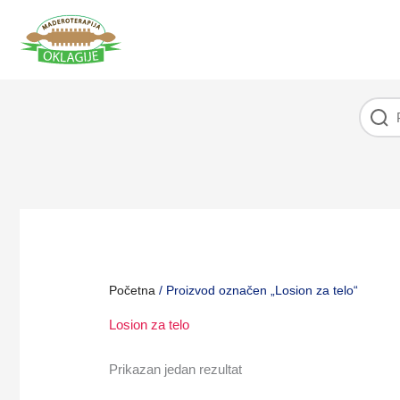
Pređi
na
sadržaj
Početna
/ Proizvod označen „Losion za telo“
Losion za telo
Prikazan jedan rezultat