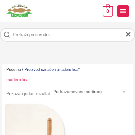
Pređi
na
GLA
0
sadržaj
IZB
✕
Početna
/ Proizvod označen „madero lica“
madero lica
Prikazan jedan rezultat