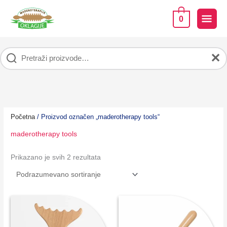
Pređi
na
GLA
0
sadržaj
IZB
✕
Početna
/ Proizvod označen „maderotherapy tools“
maderotherapy tools
Prikazano je svih 2 rezultata