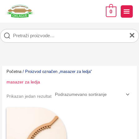
Pređi
na
GLA
0
sadržaj
IZB
✕
Početna
/ Proizvod označen „masazer za ledja“
masazer za ledja
Prikazan jedan rezultat