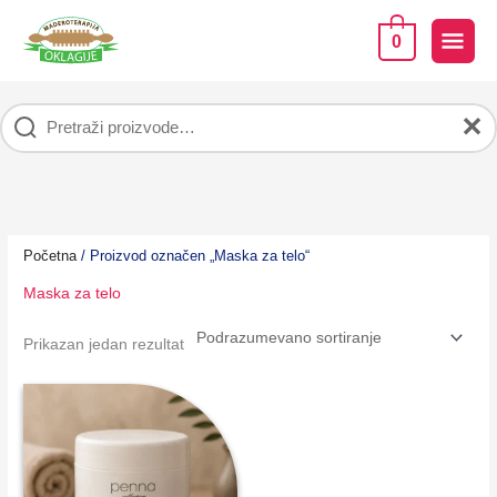
Pređi
na
GLA
0
sadržaj
IZB
✕
Početna
/ Proizvod označen „Maska za telo“
Maska za telo
Prikazan jedan rezultat