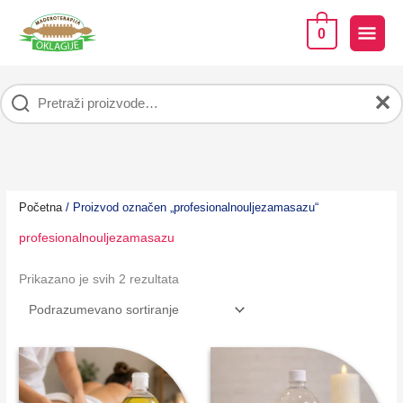
Pređi
na
GLA
0
sadržaj
IZB
✕
Početna
/ Proizvod označen „profesionalnouljezamasazu“
profesionalnouljezamasazu
Prikazano je svih 2 rezultata