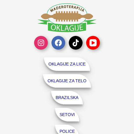
str
pro
OKLAGIJE ZA LICE
OKLAGIJE ZA TELO
BRAZILSKA
SETOVI
POLICE