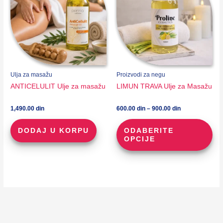
Ulja za masažu
Proizvodi za negu
ANTICELULIT Ulje za masažu
LIMUN TRAVA Ulje za Masažu
Raspon
1,490.00
din
600.00
din
–
900.00
din
cena:
Ova
od
DODAJ U KORPU
ODABERITE
pro
600.00 din
OPCIJE
do
im
900.00 din
viš
vari
Opc
mo
biti
iza
na