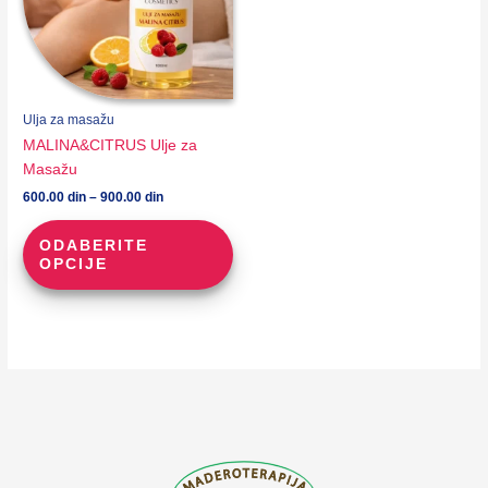
Ulja za masažu
MALINA&CITRUS Ulje za
Masažu
Raspon
600.00
din
–
900.00
din
cena:
Ovaj
od
ODABERITE
proizvod
600.00 din
OPCIJE
do
ima
900.00 din
više
varijanti.
Opcije
mogu
biti
izabrane
na
stranici
proizvoda.