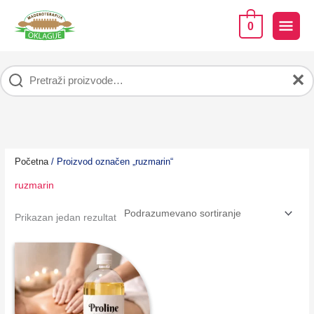
Pređi
na
GLA
0
sadržaj
IZB
✕
Početna
/ Proizvod označen „ruzmarin“
ruzmarin
Prikazan jedan rezultat