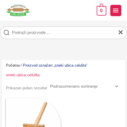
Pređi
na
GLA
0
sadržaj
IZB
✕
Početna
/ Proizvod označen „sneki ubica celulita“
sneki ubica celulita
Prikazan jedan rezultat