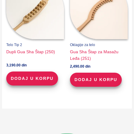
Telo Tip 2
Oklagije za telo
Dupli Gua Sha Štap (250)
Gua Sha Štap za Masažu
Leđa (251)
3,190.00
din
2,490.00
din
DODAJ U KORPU
DODAJ U KORPU