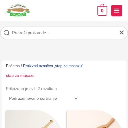
Pređi
na
GLA
0
sadržaj
IZB
✕
Početna
/ Proizvod označen „stap za masazu“
stap za masazu
Prikazano je svih 2 rezultata