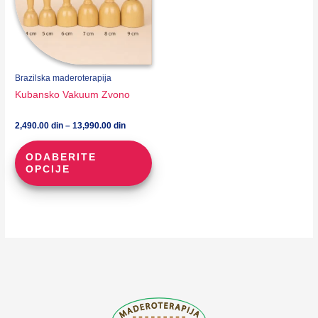
Brazilska maderoterapija
Kubansko Vakuum Zvono
Raspon
2,490.00
din
–
13,990.00
din
cena:
Ovaj
od
ODABERITE
proizvod
2,490.00 din
OPCIJE
do
ima
13,990.00 din
više
varijanti.
Opcije
mogu
biti
izabrane
na
stranici
proizvoda.