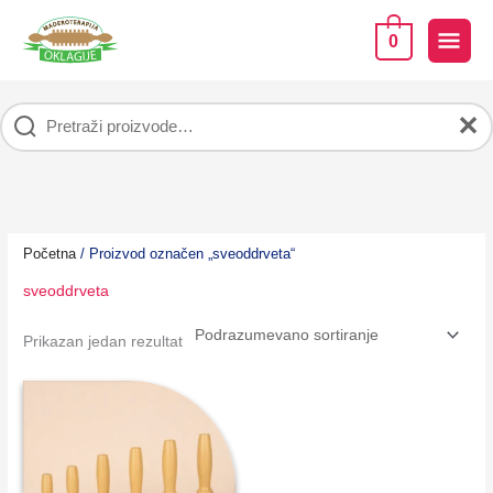
Pređi
na
GLA
0
sadržaj
IZB
✕
Početna
/ Proizvod označen „sveoddrveta“
sveoddrveta
Prikazan jedan rezultat