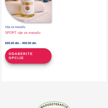
str
pro
Ulja za masažu
SPORT ulje za masažu
Raspon
600.00
din
–
900.00
din
cena:
Ovaj
od
ODABERITE
proizvod
600.00 din
OPCIJE
do
ima
900.00 din
više
varijanti.
Opcije
mogu
biti
izabrane
na
stranici
proizvoda.