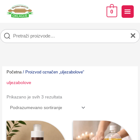
Pređi
na
GLA
0
sadržaj
IZB
✕
Početna
/ Proizvod označen „uljezabolove“
uljezabolove
Prikazano je svih 3 rezultata