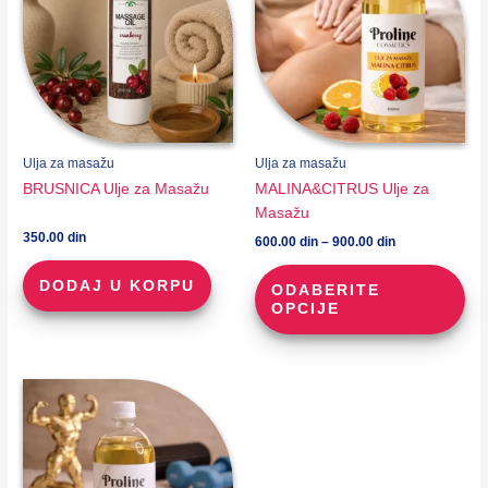
Ulja za masažu
Ulja za masažu
BRUSNICA Ulje za Masažu
MALINA&CITRUS Ulje za
Masažu
350.00
din
Raspon
600.00
din
–
900.00
din
cena:
Ova
od
DODAJ U KORPU
ODABERITE
pro
600.00 din
OPCIJE
do
im
900.00 din
viš
vari
Opc
mo
biti
iza
na