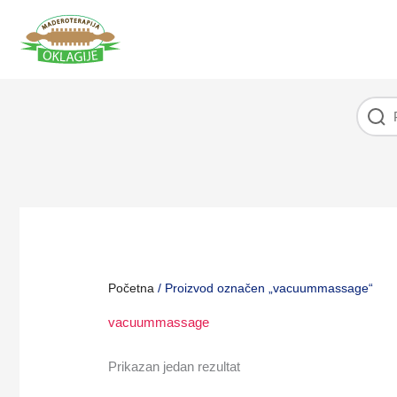
Pređi
na
sadržaj
Početna
/ Proizvod označen „vacuummassage“
vacuummassage
Prikazan jedan rezultat