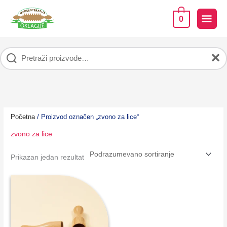
Pređi
na
GLA
0
sadržaj
IZB
✕
Početna
/ Proizvod označen „zvono za lice“
zvono za lice
Prikazan jedan rezultat