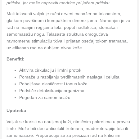
pritiska, jer može napraviti modrice pri jačem pritisku.
Mali talasasti valjak je ručni drveni masažer sa talasastom,
glatkom površinom i kompaktnim dimenzijama. Namenjen je za
rad na manjim regijama tela, poput nadlaktica, stomaka i
samomasažu nogu. Talasasta struktura omogućava
ravnomernu stimulaciju tkiva i prijatan osećaj tokom tretmana,
uz efikasan rad na dubljem nivou kože.
Benefiti
:
Aktivira cirkulaciju i limfni protok
Pomaže u razbijanju tvrđihmasnih naslaga i celulita
Poboljšava elastičnost i tonus kože
Podstiče detoksikaciju organizma
Pogodan za samomasažu
Upotreba
:
Valjak se koristi na nauljenoj koži, ritmičnim pokretima u pravcu
limfe. Može biti deo anticelulit tretmana, maderoterapije tela ili
samomasaže. Preporučuje se za precizan rad na kritičnim