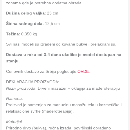
zonama gde je potrebna dodatna obrada.
Dužina celog valjka
: 23 cm
Širina radnog dela:
12,5 cm
Težina
: 0,350 kg
Svi naši modeli su izrađeni od kuvane bukve i prelakirani su.
Dostava u roku od 3-4 dana ukoliko je model dostupan na
stanju.
Cenovnik dostave za Srbiju pogledajte
OVDE
.
DEKLARACIJA PROIZVODA:
Naziv proizvoda
: Drveni masažer – oklagija za maderoterapiju
Namena
:
Proizvod je namenjen za manuelnu masažu tela u kozmetičke i
relaksacione svrhe (maderoterapija).
Materijal
:
Prirodno drvo (bukva), ručna izrada, površinski obrađeno