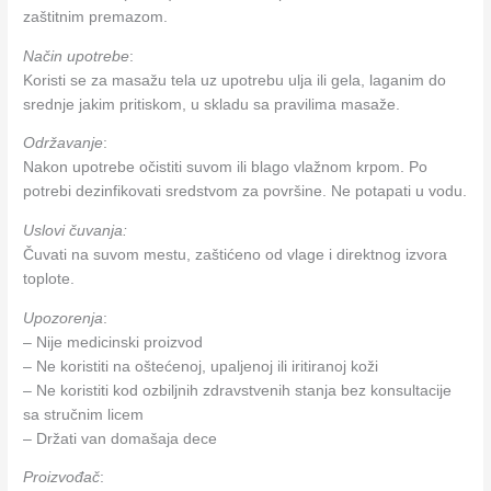
zaštitnim premazom.
Način upotrebe
:
Koristi se za masažu tela uz upotrebu ulja ili gela, laganim do
srednje jakim pritiskom, u skladu sa pravilima masaže.
Održavanje
:
Nakon upotrebe očistiti suvom ili blago vlažnom krpom. Po
potrebi dezinfikovati sredstvom za površine. Ne potapati u vodu.
Uslovi čuvanja:
Čuvati na suvom mestu, zaštićeno od vlage i direktnog izvora
toplote.
Upozorenja
:
– Nije medicinski proizvod
– Ne koristiti na oštećenoj, upaljenoj ili iritiranoj koži
– Ne koristiti kod ozbiljnih zdravstvenih stanja bez konsultacije
sa stručnim licem
– Držati van domašaja dece
Proizvođač
: