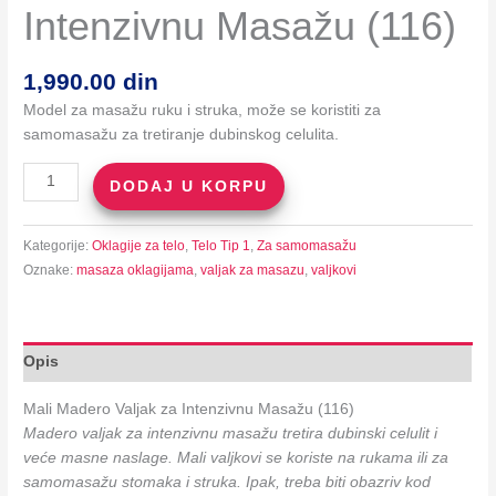
Intenzivnu Masažu (116)
1,990.00
din
Model za masažu ruku i struka, može se koristiti za
samomasažu za tretiranje dubinskog celulita.
Mali
DODAJ U KORPU
Madero
Valjak
Kategorije:
Oklagije za telo
,
Telo Tip 1
,
Za samomasažu
za
Oznake:
masaza oklagijama
,
valjak za masazu
,
valjkovi
Intenzivnu
Masažu
(116)
količina
Opis
Mali Madero Valjak za Intenzivnu Masažu (116)
Madero valjak za intenzivnu masažu tretira dubinski celulit i
veće masne naslage. Mali valjkovi se koriste na rukama ili za
samomasažu stomaka i struka. Ipak, treba biti obazriv kod