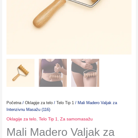
Početna
/
Oklagije za telo
/
Telo Tip 1
/ Mali Madero Valjak za
Intenzivnu Masažu (116)
Oklagije za telo
,
Telo Tip 1
,
Za samomasažu
Mali Madero Valjak za