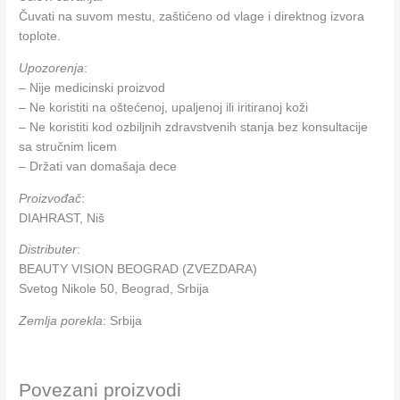
Čuvati na suvom mestu, zaštićeno od vlage i direktnog izvora
toplote.
Upozorenja
:
– Nije medicinski proizvod
– Ne koristiti na oštećenoj, upaljenoj ili iritiranoj koži
– Ne koristiti kod ozbiljnih zdravstvenih stanja bez konsultacije
sa stručnim licem
– Držati van domašaja dece
Proizvođač
:
DIAHRAST, Niš
Distributer
:
BEAUTY VISION BEOGRAD (ZVEZDARA)
Svetog Nikole 50, Beograd, Srbija
Zemlja porekla
: Srbija
Povezani proizvodi