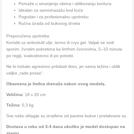
Pomaže u smanjenju obima i oblikovanju kontura
Idealan za samomasažu kod kuće
Pogodan i za profesionalnu upotrebu
Ručna izrada od bukovog drveta
Preporučena upotreba:
Koristiti uz anticelulit ulje, termo ili cryo gel. Valjak se vodi
sporim, čvrstim pokretima ka limfnim čvorovima, 5–10 minuta
po regiji, svakodnevno ili po potrebi.
Ne bi trebalo agresivno pritiskati tkivo, jer sama težina i oblik
valjka „rade posao“.
Obavezna je limfna drenaža nakon ovog modela.
Veličina:
18 x 20 cm
Težina
: 0,3 kg
Sve naše oklagije su izrađene od parene bukve i prelakirane su.
Dostava u roku od 3-4 dana ukoliko je model dostupan na
stanju.