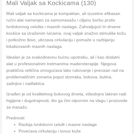
Mali Valjak sa Kockicama (130)
Mali valjak sa kockicama je kompaktan, ali izuzetno efikasan
ručni alat namenjen za samomasažu i ciljanu borbu protiv
tvrdokornog celulita i masnih naslaga. Zahvaljujući tri drvene
kockice sa izraženim ivicama, ovaj valjak snažno stimuliše kožu
i potkožno tkivo, ubrzava cirkulaciju i pomaže u razbijanju
lokalizovanih masnih naslaga.
Idealan je za svakodnevnu kućnu upotrebu, ali i kao dodatni
alat u profesionalnim tretmanima maderoterapije. Njegova
praktična veličina omogućava lako rukovanje i precizan rad na
problematičnim zonama poput stomaka, bokova, butina,
zadnjice i nadlaktica.
Izrađen je od kvalitetnog bukovog drveta, višeslojno lakiran radi
higijene i dugotrajnosti, što ga čini otpornim na vlagu i proizvode
za masažu.
Prednosti:
Razbija tvrdokorni celulit i masne naslage
Povećava cirkulaciju i tonus kože