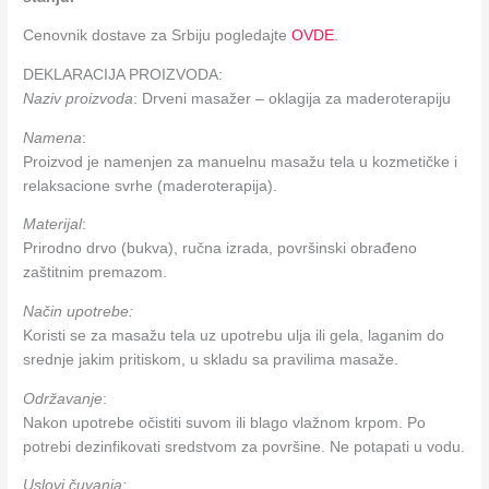
Cenovnik dostave za Srbiju pogledajte
OVDE
.
DEKLARACIJA PROIZVODA:
Naziv proizvoda
: Drveni masažer – oklagija za maderoterapiju
Namena
:
Proizvod je namenjen za manuelnu masažu tela u kozmetičke i
relaksacione svrhe (maderoterapija).
Materijal
:
Prirodno drvo (bukva), ručna izrada, površinski obrađeno
zaštitnim premazom.
Način upotrebe:
Koristi se za masažu tela uz upotrebu ulja ili gela, laganim do
srednje jakim pritiskom, u skladu sa pravilima masaže.
Održavanje
:
Nakon upotrebe očistiti suvom ili blago vlažnom krpom. Po
potrebi dezinfikovati sredstvom za površine. Ne potapati u vodu.
Uslovi čuvanja: