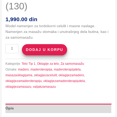
(130)
1,990.00
din
Model namenjen za tvrdokorni celulit i masne naslage.
Namenjen za masažu stomaka i unutrašnjeg dela butina, kao i
za samomasažu.
Mali
DODAJ U KORPU
Valjak
sa
Kategorije:
Telo Tip 1
,
Oklagije za telo
,
Za samomasažu
Kockicama
Oznake:
madero
,
maderoterapija
,
maderoterapijatela
,
(130)
masazaoklagijama
,
oklagijezacelulit
,
oklagijezamadero
,
količina
oklagijezamaderoterapiju
,
oklagijezamaderoterapijutela
,
oklagijezamasazu
,
valjakzamasazu
Opis