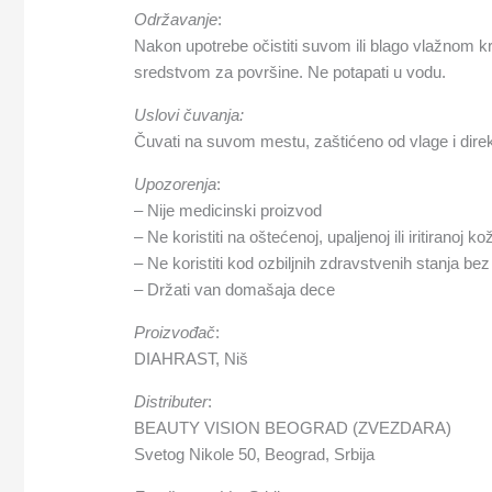
Održavanje
:
Nakon upotrebe očistiti suvom ili blago vlažnom kr
sredstvom za površine. Ne potapati u vodu.
Uslovi čuvanja:
Čuvati na suvom mestu, zaštićeno od vlage i direk
Upozorenja
:
– Nije medicinski proizvod
– Ne koristiti na oštećenoj, upaljenoj ili iritiranoj kož
– Ne koristiti kod ozbiljnih zdravstvenih stanja be
– Držati van domašaja dece
Proizvođač
:
DIAHRAST, Niš
Distributer
:
BEAUTY VISION BEOGRAD (ZVEZDARA)
Svetog Nikole 50, Beograd, Srbija