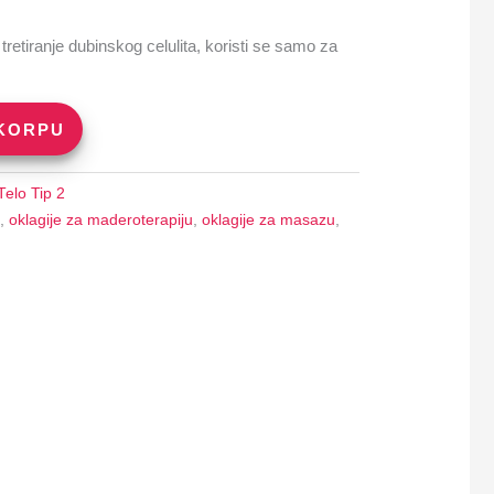
retiranje dubinskog celulita, koristi se samo za
 KORPU
Telo Tip 2
,
oklagije za maderoterapiju
,
oklagije za masazu
,