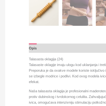
Opis
Talasasta oklagija (24)
Talasaste oklagije imaju ulogu kod uklanjanja i tret
Preporuka je da ovakve modele koriste isključivo i
se izbegle modrice i podlivi. Kod ovog modela ivic
efekat.
Naša talasasta oklagija je profesionalni maderotera
protiv dubinskog i tvrdokornog celulita. Zahvaljuju
ivica, omogućava intenzivniju stimulaciju potkožnog