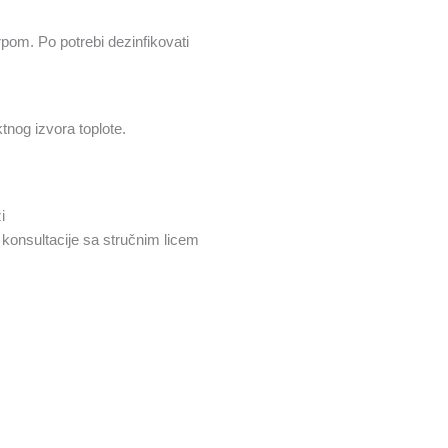
pom. Po potrebi dezinfikovati
tnog izvora toplote.
i
z konsultacije sa stručnim licem