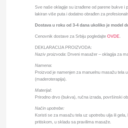
Sve naše oklagije su izrađene od parene bukve i p
lakiran više puta i dodatno obrađen za profesional
Dostava u roku od 3-4 dana ukoliko je model d
Cenovnik dostave za Srbiju pogledajte
OVDE
.
DEKLARACIJA PROIZVODA:
Naziv proizvoda
: Drveni masažer – oklagija za ma
Namena
:
Proizvod je namenjen za manuelnu masažu tela u 
(maderoterapija).
Materijal
:
Prirodno drvo (bukva), ručna izrada, površinski 
Način upotrebe:
Koristi se za masažu tela uz upotrebu ulja ili gela
pritiskom, u skladu sa pravilima masaže.