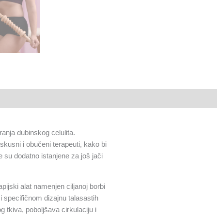
iranja dubinskog celulita.
skusni i obučeni terapeuti, kako bi
e su dodatno istanjene za još jači
pijski alat namenjen ciljanoj borbi
ći specifičnom dizajnu talasastih
 tkiva, poboljšava cirkulaciju i