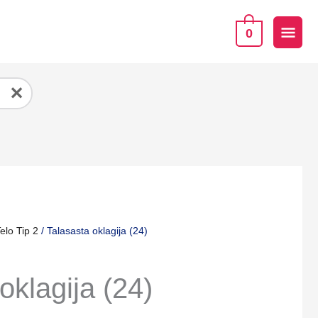
GLA
0
IZB
✕
elo Tip 2
/ Talasasta oklagija (24)
oklagija (24)