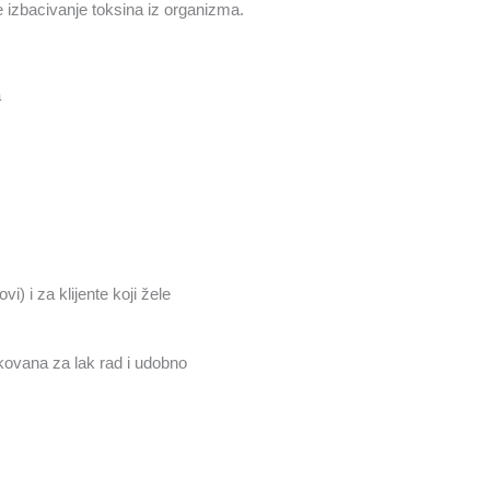
 izbacivanje toksina iz organizma.
a
i) i za klijente koji žele
ikovana za lak rad i udobno