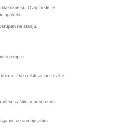
relakirane su. Ovaj model je
nu upotrebu.
ostupan na stanju.
deroterapiju
kozmetičke i relaksacione svrhe
obrađeno zaštitnim premazom.
, laganim do srednje jakim