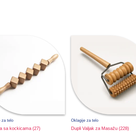
 za telo
Oklagije za telo
ja sa kockicama (27)
Dupli Valjak za Masažu (228)