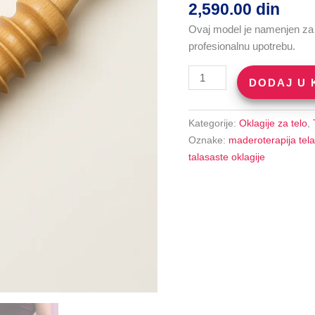
2,590.00
din
Ovaj model je namenjen za t
profesionalnu upotrebu.
Talasasta
DODAJ U
oklagija
(24)
količina
Kategorije:
Oklagije za telo
,
Oznake:
maderoterapija tela
talasaste oklagije