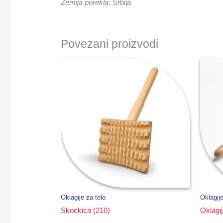
Zemlja porekla
: Srbija
Povezani proizvodi
Oklagije za telo
Oklagije
Skockica (210)
Oklagi