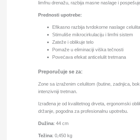
limfnu drenažu, razbija masne naslage i pospešuje
Prednosti upotrebe:
Efikasno razbija tvrdokorne naslage celulit
Stimuliše mikrocirkulaciju i limfni sistem
Zateže i oblikuje telo
Pomaže u eliminaciji viška tečnosti
Povećava efekat anticelulit tretmana
Preporučuje se za:
Zone sa izraženim celulitom (butine, zadnjica, bokov
intenzivniji tretman.
Izrađena je od kvalitetnog drveta, ergonomski obl
držanje, pogodna za profesionalnu upotrebu.
Dužina
: 44 cm
Težina
: 0,450 kg