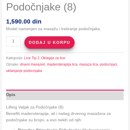
Podočnjake (8)
1,590.00
din
Model namenjen za masažu i tretiranje podočnjaka.
Lifting
DODAJ U KORPU
Valjak
za
Kategorije:
Lice Tip 2
,
Oklagije za lice
Podočnjake
Oznake:
drveni masazeri
,
maderoterapija lica
,
masaza lica
,
podocnjaci
,
(8)
uklanjanje podocnjaka
količina
Opis
Lifting Valjak za Podočnjake (8)
Benefiti maderoterapije, ali i našeg drvenog masažera za
podočnjake su brojni, a evo nekih od njih: