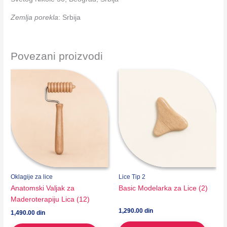
Zemlja porekla
: Srbija
Povezani proizvodi
Oklagije za lice
Lice Tip 2
Anatomski Valjak za
Basic Modelarka za Lice (2)
Maderoterapiju Lica (12)
1,290.00
din
1,490.00
din