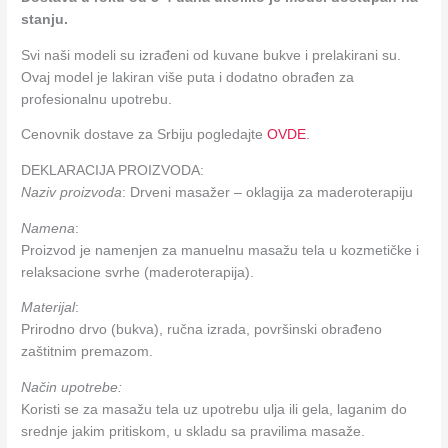
stanju.
Svi naši modeli su izrađeni od kuvane bukve i prelakirani su.
Ovaj model je lakiran više puta i dodatno obrađen za
profesionalnu upotrebu.
Cenovnik dostave za Srbiju pogledajte
OVDE
.
DEKLARACIJA PROIZVODA:
Naziv proizvoda
: Drveni masažer – oklagija za maderoterapiju
Namena
:
Proizvod je namenjen za manuelnu masažu tela u kozmetičke i
relaksacione svrhe (maderoterapija).
Materijal
:
Prirodno drvo (bukva), ručna izrada, površinski obrađeno
zaštitnim premazom.
Način upotrebe:
Koristi se za masažu tela uz upotrebu ulja ili gela, laganim do
srednje jakim pritiskom, u skladu sa pravilima masaže.