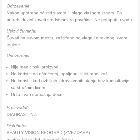
Održavanje
:
Nakon upotrebe očistiti suvom ili blago vlažnom krpom. Po
potrebi dezinfikovati sredstvom za površine. Ne potapati u vodu.
Uslovi čuvanja:
Čuvati na suvom mestu, zaštićeno od vlage i direktnog izvora
toplote.
Upozorenja
:
Nije medicinski proizvod
Ne koristiti na oštećenoj, upaljenoj ili iritiranoj koži
Ne koristiti kod ozbiljnih zdravstvenih stanja bez konsultacije
sa stručnim licem
Držati van domašaja dece
Proizvođač
:
DIAHRAST, Niš
Distributer
:
BEAUTY VISION BEOGRAD (ZVEZDARA)
Svetog Nikole 50, Beograd, Srbija