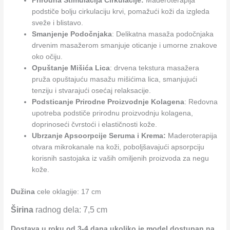
Prirodna Stimulacija Cirkulacije:
Maderoterapija
podstiče bolju cirkulaciju krvi, pomažući koži da izgleda
sveže i blistavo.
Smanjenje Podočnjaka
: Delikatna masaža podočnjaka
drvenim masažerom smanjuje oticanje i umorne znakove
oko očiju.
Opuštanje Mišića Lica
: drvena tekstura masažera
pruža opuštajuću masažu mišićima lica, smanjujući
tenziju i stvarajući osećaj relaksacije.
Podsticanje Prirodne Proizvodnje Kolagena
: Redovna
upotreba podstiče prirodnu proizvodnju kolagena,
doprinoseći čvrstoći i elastičnosti kože.
Ubrzanje Apsoorpcije Seruma i Krema:
Maderoterapija
otvara mikrokanale na koži, poboljšavajući apsorpciju
korisnih sastojaka iz vaših omiljenih proizvoda za negu
kože.
Dužina
cele oklagije: 17 cm
Širina
radnog dela: 7,5 cm
Dostava u roku od 3-4 dana ukoliko je model dostupan na