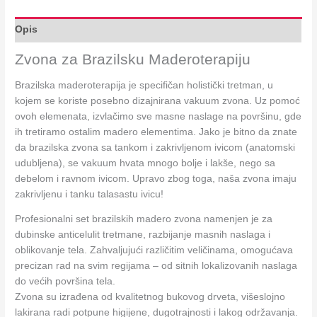
Opis
Zvona za Brazilsku Maderoterapiju
Brazilska maderoterapija je specifičan holistički tretman, u
kojem se koriste posebno dizajnirana vakuum zvona. Uz pomoć
ovoh elemenata, izvlačimo sve masne naslage na površinu, gde
ih tretiramo ostalim madero elementima. Jako je bitno da znate
da brazilska zvona sa tankom i zakrivljenom ivicom (anatomski
udubljena), se vakuum hvata mnogo bolje i lakše, nego sa
debelom i ravnom ivicom. Upravo zbog toga, naša zvona imaju
zakrivljenu i tanku talasastu ivicu!
Profesionalni set brazilskih madero zvona namenjen je za
dubinske anticelulit tretmane, razbijanje masnih naslaga i
oblikovanje tela. Zahvaljujući različitim veličinama, omogućava
precizan rad na svim regijama – od sitnih lokalizovanih naslaga
do većih površina tela.
Zvona su izrađena od kvalitetnog bukovog drveta, višeslojno
lakirana radi potpune higijene, dugotrajnosti i lakog održavanja.