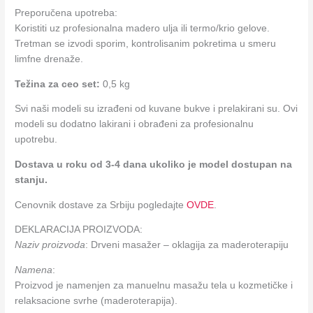
Preporučena upotreba:
Koristiti uz profesionalna madero ulja ili termo/krio gelove.
Tretman se izvodi sporim, kontrolisanim pokretima u smeru
limfne drenaže.
Težina za ceo set:
0,5 kg
Svi naši modeli su izrađeni od kuvane bukve i prelakirani su. Ovi
modeli su dodatno lakirani i obrađeni za profesionalnu
upotrebu.
Dostava u roku od 3-4 dana ukoliko je model dostupan na
stanju.
Cenovnik dostave za Srbiju pogledajte
OVDE
.
DEKLARACIJA PROIZVODA:
Naziv proizvoda
: Drveni masažer – oklagija za maderoterapiju
Namena
:
Proizvod je namenjen za manuelnu masažu tela u kozmetičke i
relaksacione svrhe (maderoterapija).