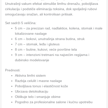
Unutrašnji vakum efekat stimuliše limfnu drenažu, poboljšava
cirkulaciju i podstiče eliminaciju toksina, dok spoljašnji rubovi
omogućavaju snažan, ali kontrolisan pritisak.
Set sadrži 5 veličina:
5 cm – za precizan rad, nadlaktice, kolena, stomak i male
lokalizovane naslage
6 cm – bokovi, unutrašnja strana butina, struk
7 cm – stomak, leđa i gluteus
8 cm – butine, kukovi, veće površine tela
9 cm – intenzivni tretmani na najvećim regijama i
dubinsko modelovanje
Prednosti:
Aktivira limfni sistem
Razbija celulit i masne naslage
Poboljšava tonus i elastičnost kože
Ubrzava detoksikaciju
Oblikuje telo i smanjuje obime
Pogodno za profesionalne salone i kućnu upotrebu