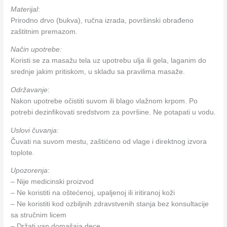
Materijal
:
Prirodno drvo (bukva), ručna izrada, površinski obrađeno
zaštitnim premazom.
Način upotrebe:
Koristi se za masažu tela uz upotrebu ulja ili gela, laganim do
srednje jakim pritiskom, u skladu sa pravilima masaže.
Održavanje
:
Nakon upotrebe očistiti suvom ili blago vlažnom krpom. Po
potrebi dezinfikovati sredstvom za površine. Ne potapati u vodu.
Uslovi čuvanja:
Čuvati na suvom mestu, zaštićeno od vlage i direktnog izvora
toplote.
Upozorenja
:
– Nije medicinski proizvod
– Ne koristiti na oštećenoj, upaljenoj ili iritiranoj koži
– Ne koristiti kod ozbiljnih zdravstvenih stanja bez konsultacije
sa stručnim licem
– Držati van domašaja dece