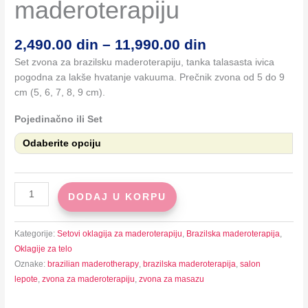
maderoterapiju
Raspon
2,490.00
din
–
11,990.00
din
cena:
Set zvona za brazilsku maderoterapiju, tanka talasasta ivica
od
pogodna za lakše hvatanje vakuuma. Prečnik zvona od 5 do 9
2,490.00 din
cm (5, 6, 7, 8, 9 cm).
do
11,990.00 din
Pojedinačno ili Set
Zvona
DODAJ U KORPU
za
brazilsku
Kategorije:
Setovi oklagija za maderoterapiju
,
Brazilska maderoterapija
,
maderoterapiju
Oklagije za telo
količina
Oznake:
brazilian maderotherapy
,
brazilska maderoterapija
,
salon
lepote
,
zvona za maderoterapiju
,
zvona za masazu