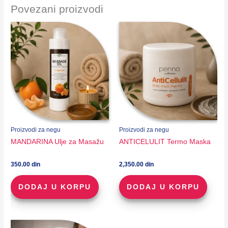
Povezani proizvodi
Proizvodi za negu
Proizvodi za negu
MANDARINA Ulje za Masažu
ANTICELULIT Termo Maska
350.00
din
2,350.00
din
DODAJ U KORPU
DODAJ U KORPU