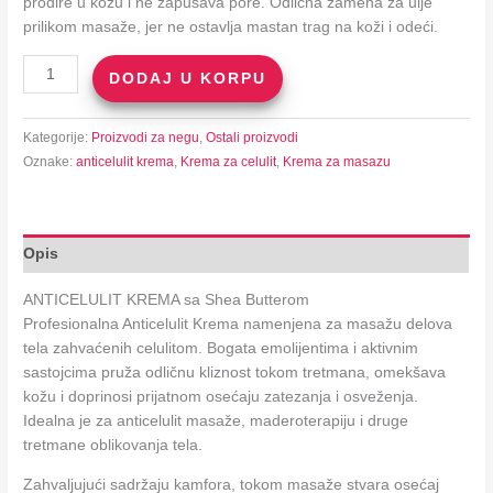
prodire u kožu i ne zapušava pore. Odlična zamena za ulje
bila:
990.00 din.
prilikom masaže, jer ne ostavlja mastan trag na koži i odeći.
1,490.00 din.
ANTICELULIT
DODAJ U KORPU
KREMA
sa
Kategorije:
Proizvodi za negu
,
Ostali proizvodi
Shea
Oznake:
anticelulit krema
,
Krema za celulit
,
Krema za masazu
Buterom
količina
Opis
ANTICELULIT KREMA sa Shea Butterom
Profesionalna Anticelulit Krema namenjena za masažu delova
tela zahvaćenih celulitom. Bogata emolijentima i aktivnim
sastojcima pruža odličnu kliznost tokom tretmana, omekšava
kožu i doprinosi prijatnom osećaju zatezanja i osveženja.
Idealna je za anticelulit masaže, maderoterapiju i druge
tretmane oblikovanja tela.
Zahvaljujući sadržaju kamfora, tokom masaže stvara osećaj