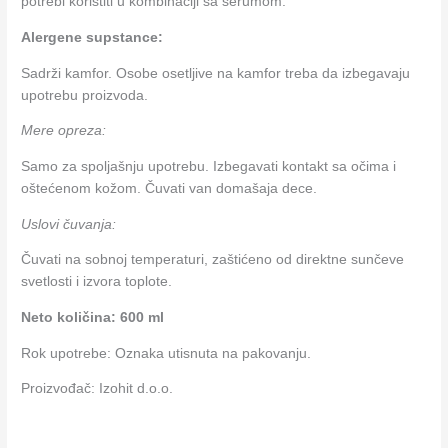
potrebi koristiti u kombinaciji sa serumom.
Alergene supstance:
Sadrži kamfor. Osobe osetljive na kamfor treba da izbegavaju
upotrebu proizvoda.
Mere opreza:
Samo za spoljašnju upotrebu. Izbegavati kontakt sa očima i
oštećenom kožom. Čuvati van domašaja dece.
Uslovi čuvanja:
Čuvati na sobnoj temperaturi, zaštićeno od direktne sunčeve
svetlosti i izvora toplote.
Neto količina: 600 ml
Rok upotrebe: Oznaka utisnuta na pakovanju.
Proizvođač: Izohit d.o.o.