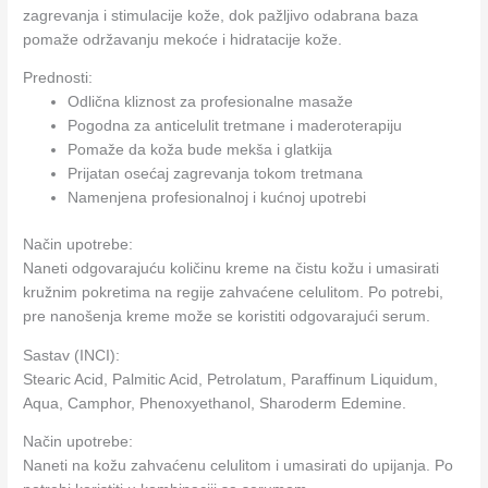
zagrevanja i stimulacije kože, dok pažljivo odabrana baza
pomaže održavanju mekoće i hidratacije kože.
Prednosti:
Odlična kliznost za profesionalne masaže
Pogodna za anticelulit tretmane i maderoterapiju
Pomaže da koža bude mekša i glatkija
Prijatan osećaj zagrevanja tokom tretmana
Namenjena profesionalnoj i kućnoj upotrebi
Način upotrebe:
Naneti odgovarajuću količinu kreme na čistu kožu i umasirati
kružnim pokretima na regije zahvaćene celulitom. Po potrebi,
pre nanošenja kreme može se koristiti odgovarajući serum.
Sastav (INCI):
Stearic Acid, Palmitic Acid, Petrolatum, Paraffinum Liquidum,
Aqua, Camphor, Phenoxyethanol, Sharoderm Edemine.
Način upotrebe:
Naneti na kožu zahvaćenu celulitom i umasirati do upijanja. Po