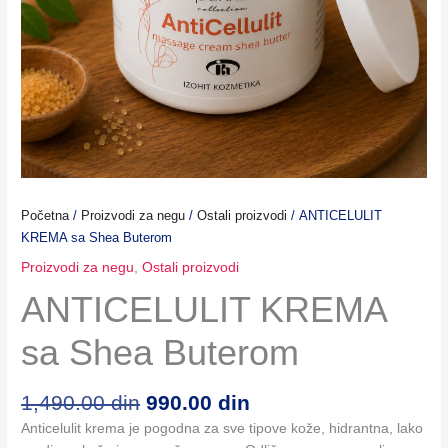
Početna
/
Proizvodi za negu
/
Ostali proizvodi
/ ANTICELULIT
KREMA sa Shea Buterom
Proizvodi za negu
,
Ostali proizvodi
ANTICELULIT KREMA
sa Shea Buterom
Originalna
Trenutna
1,490.00
din
990.00
din
cena
cena
Anticelulit krema je pogodna za sve tipove kože, hidrantna, lako
je
je: